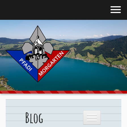
Home
Blog
Über uns
Stufen
Galerie
Programm
Blog
Downloads
Kontakt