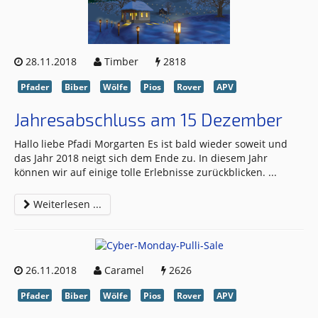
28.11.2018
Timber
2818
Pfader
Biber
Wölfe
Pios
Rover
APV
Jahresabschluss am 15 Dezember
Hallo liebe Pfadi Morgarten Es ist bald wieder soweit und
das Jahr 2018 neigt sich dem Ende zu. In diesem Jahr
können wir auf einige tolle Erlebnisse zurückblicken.
...
Weiterlesen ...
26.11.2018
Caramel
2626
Pfader
Biber
Wölfe
Pios
Rover
APV