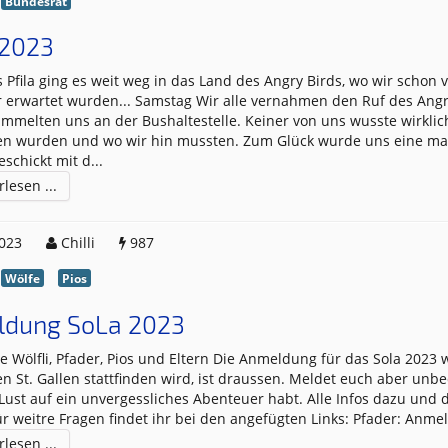
Bundesrat
 2023
s Pfila ging es weit weg in das Land des Angry Birds, wo wir schon
.. Samstag Wir alle vernahmen den Ruf des Angry Birds
mmelten uns an der Bushaltestelle. Keiner von uns wusste wirklic
en wurden und wo wir hin mussten. Zum Glück wurde uns eine ma
eschickt mit d
...
lesen ...
2023
Chilli
987
Wölfe
Pios
dung SoLa 2023
 Pfader, Pios und Eltern Die Anmeldung für das Sola 2023 welches
Gallen stattfinden wird, ist draussen. Meldet euch aber unbedingt an
 auf ein unvergessliches Abenteuer habt. Alle Infos dazu und den
Kontakt für weitre Fragen findet ihr bei den angefügten Links: Pfader:
lesen ...