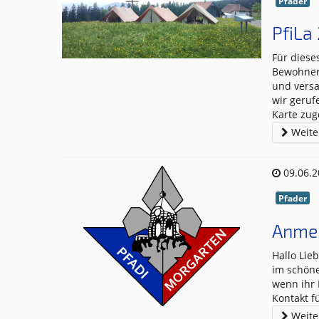
Pfader
PfiLa
Für diese
Bewohner erwartet wurden.
und versa
wir geruf
Karte zug
Weiter
09.06.
Pfader
Anmel
Hallo Liebe Wölfli,
im schönen St. 
wenn ihr Lust
Weiter