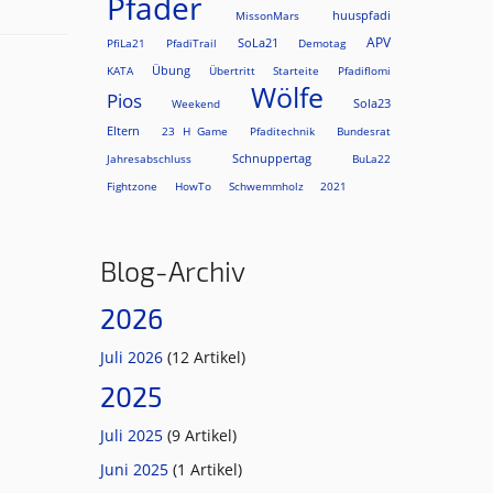
Pfader
huuspfadi
MissonMars
APV
SoLa21
PfiLa21
PfadiTrail
Demotag
Übung
KATA
Übertritt
Starteite
Pfadiflomi
Wölfe
Pios
Sola23
Weekend
Eltern
23 H Game
Pfaditechnik
Bundesrat
Schnuppertag
Jahresabschluss
BuLa22
Fightzone
HowTo
Schwemmholz
2021
Blog-Archiv
2026
Juli 2026
(12 Artikel)
2025
Juli 2025
(9 Artikel)
Juni 2025
(1 Artikel)