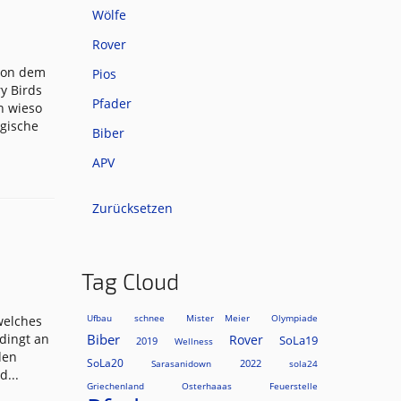
Wölfe
Rover
 von dem
Pios
Pfader
h wieso
gische
Biber
APV
Zurücksetzen
Tag Cloud
Ufbau
schnee
Mister Meier
Olympiade
Biber
Rover
SoLa19
2019
Wellness
SoLa20
2022
Sarasanidown
sola24
 Anmeld
...
Griechenland
Osterhaaas
Feuerstelle