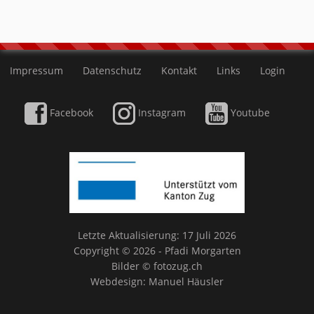
Impressum
Datenschutz
Kontakt
Links
Login
Facebook
Instagram
Youtube
Letzte Aktualisierung: 17 Juli 2026
Copyright © 2026 - Pfadi Morgarten
Bilder ©
fotozug.ch
Webdesign:
Manuel Häusler