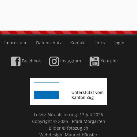
Impressum
Datenschutz
Kontakt
Links
Login
Facebook
Instagram
Youtube
Letzte Aktualisierung: 17 Juli 2026
Copyright © 2026 - Pfadi Morgarten
Bilder ©
fotozug.ch
Webdesign:
Manuel Häusler