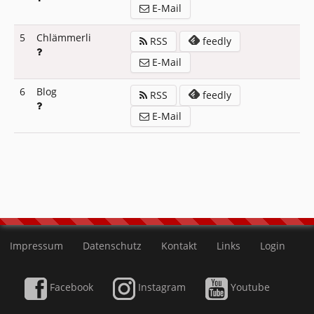
E-Mail
5
Chlämmerli
RSS
feedly
E-Mail
6
Blog
RSS
feedly
E-Mail
Impressum
Datenschutz
Kontakt
Links
Login
Facebook
Instagram
Youtube