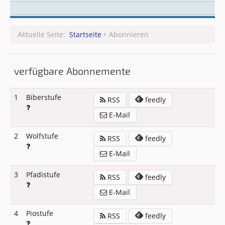
Leitungsteam
Aktuelle Seite:
Startseite
Abonnieren
verfügbare Abonnemente
1
Biberstufe
RSS
feedly
E-Mail
2
Wolfstufe
RSS
feedly
E-Mail
3
Pfadistufe
RSS
feedly
E-Mail
4
Piostufe
RSS
feedly