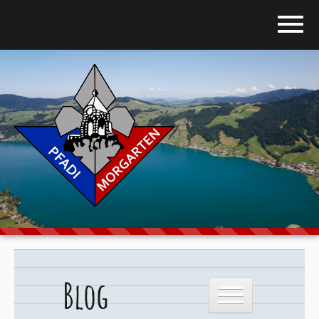
Home
Blog
Über uns
Stufen
Galerie
Programm
Blog
Downloads
Kontakt