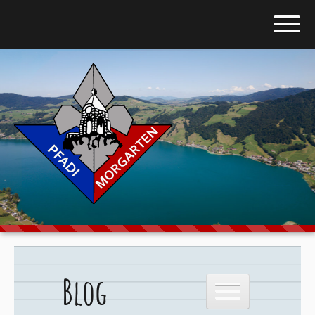
Home
Blog
Über uns
Stufen
Galerie
Programm
Blog
Downloads
Kontakt