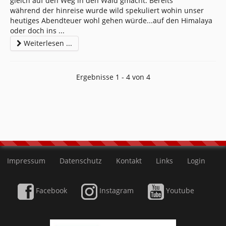
gleich auf den Weg in den Wald gmacht. Bereits
während der hinreise wurde wild spekuliert wohin unser
heutiges Abendteuer wohl gehen würde...auf den Himalaya
oder doch ins
...
Weiterlesen ...
Ergebnisse 1 - 4 von 4
Impressum
Datenschutz
Kontakt
Links
Login
Facebook
Instagram
Youtube