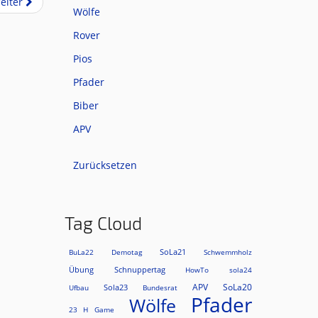
eiter
Wölfe
Rover
Pios
Pfader
Biber
APV
Zurücksetzen
Tag Cloud
SoLa21
BuLa22
Demotag
Schwemmholz
Übung
Schnuppertag
HowTo
sola24
APV
SoLa20
Sola23
Ufbau
Bundesrat
Pfader
Wölfe
23 H Game