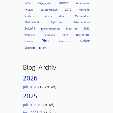
Rover
KATA
Olympiade
Feuerstelle
2019
PfiLa21
Sarasanidown
Weekend
Starteite
Mister Meier
MissonMars
Pfaditechnik
Fightzone
Griechenland
SoLa19
2022
Jahresabschluss
PfadiTrail
huuspfadi
Wellness
Pfadiflomi
2021
Pios
Biber
schnee
Osterhaaas
Eltern
Übertritt
Blog-Archiv
2026
Juli 2026
(12 Artikel)
2025
Juli 2025
(9 Artikel)
Juni 2025
(1 Artikel)