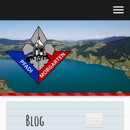
Home
Blog
Über uns
Stufen
Galerie
Programm
Blog
Downloads
Kontakt