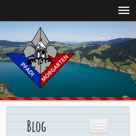
Home
Blog
Über uns
Stufen
Galerie
Programm
Blog
Downloads
Kontakt