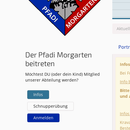
Aktuel
Portr
Der Pfadi Morgarten
beitreten
Infos
Bei F
Möchtest DU (oder dein Kind) Mitglied
unserer Abteilung werden?
Info 
Bitt
Infos
und 
Schnupperübung
Info
Anmelden
Krava
Beste