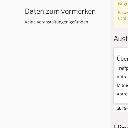
ist g
Daten zum vormerken
Euse
üchi 
Keine Veranstaltungen gefunden
Aus
Über
Treff
Antre
Mitn
Abtre
Dow
Hin