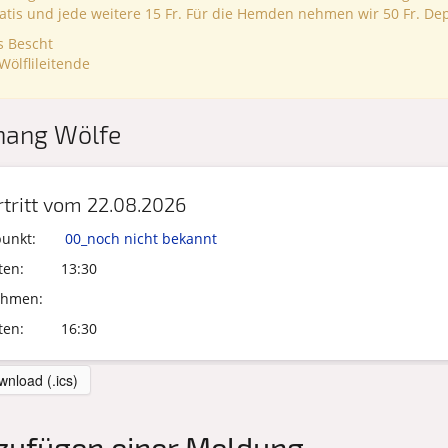
ratis und jede weitere 15 Fr. Für die Hemden nehmen wir 50 Fr. Dep
s Bescht
Wölflileitende
hang Wölfe
tritt
vom
22.08.2026
punkt:
00_noch nicht bekannt
ten:
13:30
ehmen:
ten:
16:30
nload (.ics)
zufügen einer Meldung