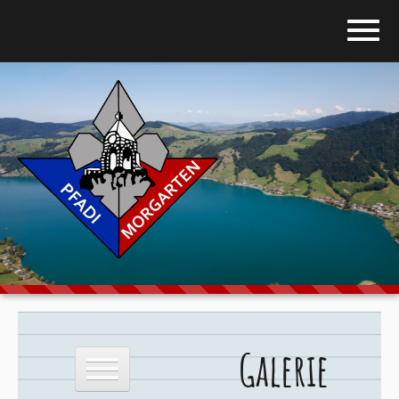
Home
Blog
Über uns
Stufen
Galerie
Programm
Galerie
Downloads
Kontakt