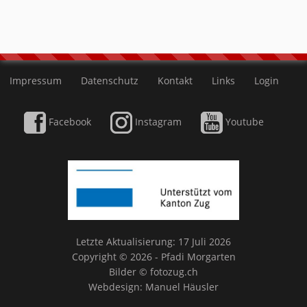
Impressum
Datenschutz
Kontakt
Links
Login
Facebook
Instagram
Youtube
Letzte Aktualisierung: 17 Juli 2026
Copyright © 2026 - Pfadi Morgarten
Bilder ©
fotozug.ch
Webdesign:
Manuel Häusler