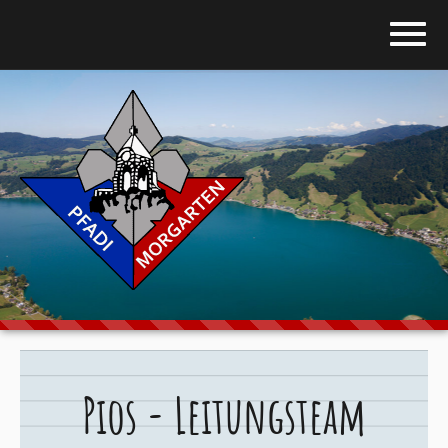
Home
Blog
Über uns
Stufen
Galerie
Programm
Pios - Leitungsteam
Downloads
Kontakt