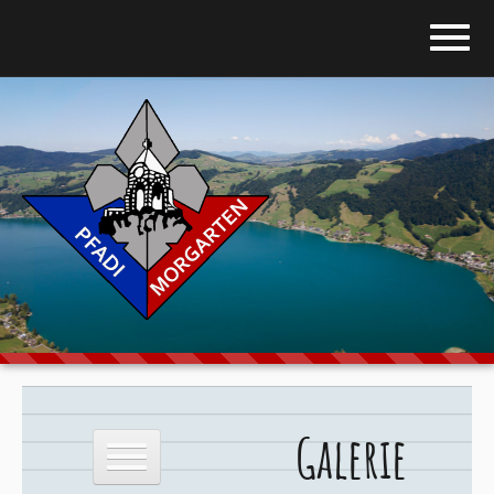
Home
Blog
Über uns
Stufen
Galerie
Programm
Galerie
Downloads
Kontakt