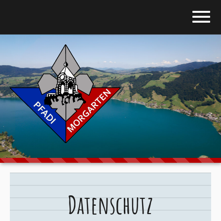
Home
Blog
Über uns
Stufen
Galerie
Programm
Datenschutz
Downloads
Kontakt